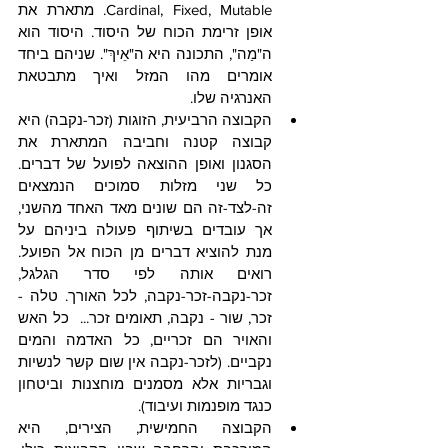
Cardinal, Fixed, Mutable. מתארת את 
אופן זרימת הכוח של היסוד. היסוד הוא 
ה"מַה", התכונה היא ה"אֵיךְ". שניהם ביחד 
אומרים מהו המזל ואיך מתבטאת 
האנרגיה שלו.
הקבוצה הרביעית, הזוגות (זכר-נקבה) היא 
קבוצה קטנה וחביבה המתארת את 
הסגנון ואופן ההוצאה לפועל של דברים. 
כל שני מזלות סמוכים הנמצאים 
זה-לצד-זה הם שונים מאד האחד מהשני, 
אך עובדים בשיתוף פעולה ביניהם על 
מנת להוציא דברים מן הכוח אל הפועל. 
רואים אותה לפי סדר הגלגל, 
זכר-נקבה-זכר-נקבה, לכל האורך. טלה - 
זכר, שור - נקבה, תאומים זכר...  כל האש 
והאויר הם זכריים, כל האדמה והמים 
נקביים. (לזכר-נקבה אין שום קשר לנשיות 
וגבריות אלא מסמנים מוחצנות וביטחון 
כנגד מופנמות ועיבוד).
הקבוצה החמישית, הצירים, היא 