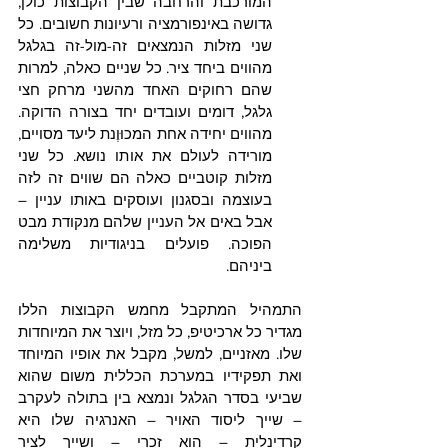
המורכבת והרחבה שבין הקבוצות כולן, 
גדושה באינפורמציה ורעיונות חשובים. כל 
שני מזלות הנמצאים זה-מול-זה בגלגל 
מהווים ביחד ציר. כל שניים כאלה, למרות 
שהם רחוקים האחד מהשני מרחק חצי 
גלגל, דומים ועובדים יחד בצורה הדוקה. 
מהווים יחידה אחת המכוּוֶנת ליעד מסויים, 
מורידה לעולם את אותו נושא. כל שני 
מזלות קוטביים כאלה הם שווים זה לזה 
בעוצמה ובסגנון ועוסקים באותו עניין – 
אבל באים אל העניין שלהם מנקודת מבט 
הפוכה. פועלים בניגודיות משלימה 
ביניהם.
התמהיל המתקבל מחמש הקבוצות הללו 
מגדיר כל ארכיטיפ, כל מזל, ויוצר את המיוחדות 
שלו. מאזניים, למשל, מקבל את אופיו המיוחד 
ואת תפקידיו במערכת הכללית משום שהוא 
שביעי בסדר הגלגל ונמצא בין בתולה לעקרב 
– שייך ליסוד האויר – האנרגיה שלו היא 
קרדינלית – הוא זכרי – ושייך לציר 