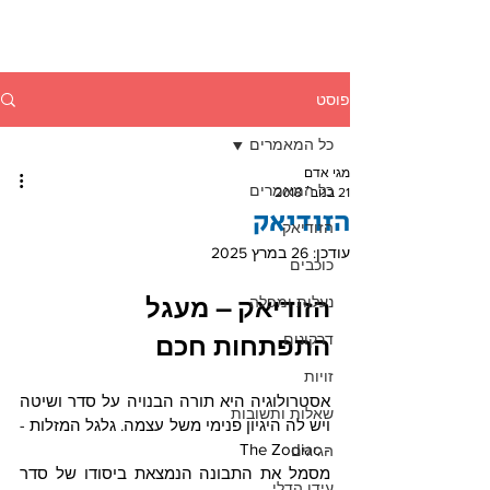
פוסט
כל המאמרים
מגי אדם
כל המאמרים
21 בנוב׳ 2018
הזודיאק
הזודיאק
עודכן:
26 במרץ 2025
כוכבים
נעלות ומפלה
הזודיאק – מעגל 
דרקונים
התפתחות חכם
זויות
אסטרולוגיה היא תורה הבנויה על סדר ושיטה 
שאלות ותשובות
ויש לה היגיון פנימי משל עצמה. גלגל המזלות -
- The Zodiac
הגיגים
מסמל את התבונה הנמצאת ביסודו של סדר 
עידן הדלי