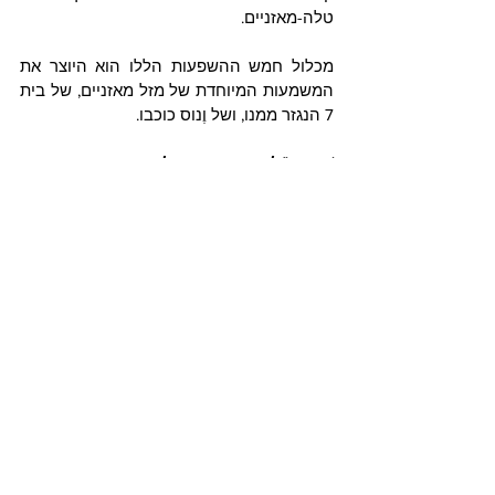
טלה-מאזניים.
מכלול חמש ההשפעות הללו הוא היוצר את 
המשמעות המיוחדת של מזל מאזניים, של בית 
7 הנגזר ממנו, ושל וֶנוס כוכבו.
(מתוך "לומדים אסטרולוגיה עם מגי אדם 
– גלגל המזלות", עמודים 16-17)
הזודיאק
הצג הכול
פוסטים אחרונים