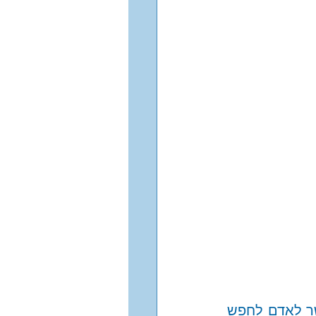
למרות הכאב הנפשי העלול להיגרם מכך, השוני הוא חיוני. משחרר. מאפשר לאדם לחפש 