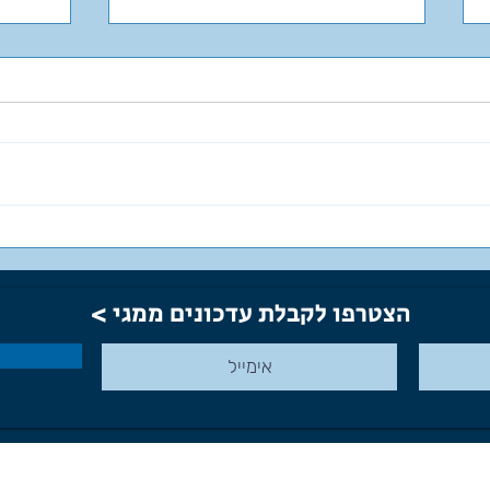
מרקור
ונוס ונפטון Neptune with
Venus
הצטרפו לקבלת עדכונים ממגי >