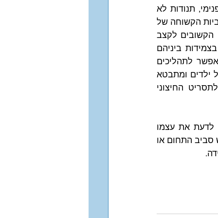
אוראנוס בצמידות לירח גם מרקיד את המים גם מקפיא אותם. מעורר קוצר רוח פנימי, תנודות לא 
צפויות, חוסר סבלנות. האופי העגול והמחבק של הירח עומד בניגוד גמור לאובייקטיביות הקשוחה של 
אוראנוס. הירח מדביק הכל, אצל אוראנוס כלום לא נדבק. ירח מדבר על תהליכים הקשובים לקצב 
האישי, אוראנוס מדבר על חיתוך ושבירה מהירים ואין לו שום עניין בקצב אישי. בצמידות ביניהם 
אוראנוס משתלט על הירח, המוח משתלט על הרגש וכמו מאיץ כל חוויה. אינו מאפשר לתהליכים 
הכרחיים של קליטה ועיבוד להתקדם בקצב הטבעי שלהם. דבר זה ניכר במיוחד אצל ילדים ומתבטא 
במבט אובייקטיבי שאינו טבעי לגילם, בצד תחושת חריגות חריפה, בלי קשר לתסריט החיצוני 
אלא שתחושה זו של אאוטסיידר היא חיונית ויקרת ערך משום שיוצרת את הדחף לדעת את עצמו 
ולהתפתח בדרך משלו. תחושת השוני משחררת מדפוסים. בהמשך חייו, ככל שיתגבש סביב התחום או 
דה.