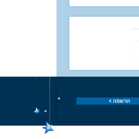
י - האוטומט הפלאי
< הרשמה