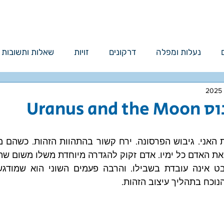
ייעוץ אישי
ספרים
בלוג
או
נעלות ומפלה
דרקונים
זויות
שאלות ותשובות
Uranus 
נוכח בתהליך עיצוב הזהות.