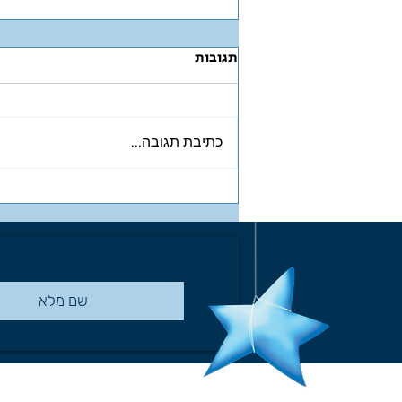
תגובות
כתיבת תגובה...
ונוס ואוראנוס VENUS and
Uranus