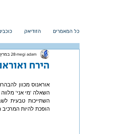
מגי אדם
לימודים
כל המאמרים
הזודיאק
כוכבים
megi adam
28 במרץ 2025
עידן הדלי
אסטרולוגיה בחיים
הירח ואוראנוס and the Moon
הופכת להיות המרכיב ה