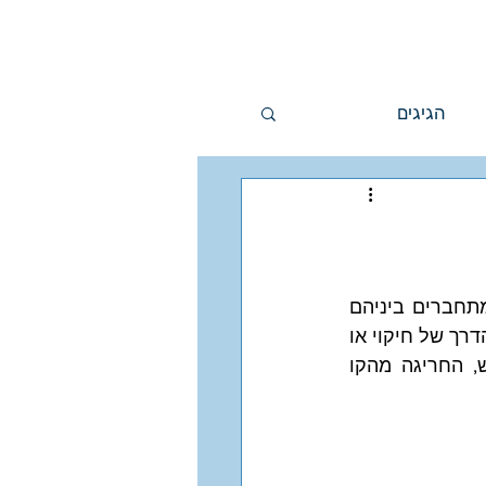
דות מגי
צרו קשר
הגיגים
אוראנוס מכוון להבהרת האני. גיבוש הפרסונה. ירח קשור בהתהוות הזהות. כשהם מתחברים ביניהם 
השאלה 'מי אני' מלווה את האדם כל ימיו. אדם זקוק להגדרה מיוחדת משלו משום שהדרך של חיקוי או 
השתייכות טבעית לשבט אינה עובדת בשבילו. והרבה פעמים השוני הוא שמודגש, החריגה מהקו 