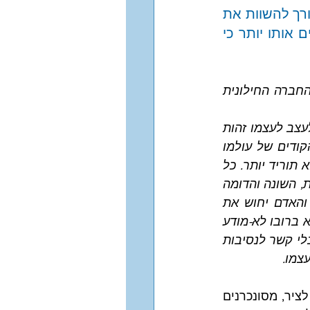
דרך ביטוי מקורית משלו, לא מועתקת. וכשהוא מגיע לרגע בו אין לו יותר הצורך להשוות את 
עצמו לאחרים – אז מתחיל הגיבוש האמיתי. לא השונה ולא הדומה מגדירים אותו יותר כי 
דומה הדבר לנער חסידי שחזר בשאלה. בתוך קהילתו הדתית הוא 'השונה', בתוך החברה החילונית 
אלא שהניכור, הזרות, המבוכה, הבלבול – אלה יאלצו אותו בסופו של דבר למצוא ולעצב לעצמו זהות 
משלו, מאחר ואינו יכול להישען על יתרונות החיקוי של גיל רך, גם אינו מכיר את הקודים של עולמו 
החדש. הגיבוש האמיתי יושג לאחר זמן, כשעוּבדת היותו 'חסיד לשעבר' לא תעלה ולא תוריד יותר. כל 
החלקים שבו, כל השפות אותן דיבר, הלימודים הישנים והחדשים, הניסיונות, הרעיונות, השונה והדומה 
– יתגבשו לקראת מובהקות מסויימת ויביאו קבלה עצמית. אוראנוס יימהל בירח והאדם יחוש את 
השחרור הבא מידיעה פנימית של מי אני ומהו הערך הסגולי שלי. אט אט, באופן שהוא ברובו לא-מודע 
ומיעוטו מודע, יגלה את ההזדמנות שמציע אוראנוס לכל אחד – לחוש שלם בייחודו בלי קשר לנסיבות 
עצמו.
יחסי אוראנוס עם הירח שונים לחלוטין מיחסיו עם השמש. אוראנוס ושמש שותפים לציר, מסונכרנים 