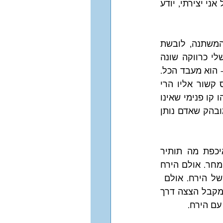
ביניהם. שניהם איתנים ועמידים, זוהרים וקורנים וכל קשר ביניהם, מכל סוג, יספר על אני יצירתי, יודע 
אוראנוס עם הירח זה כבר סיפור אחר. הירח אינו קשור בהתגבשות אלא בזהות המשתנה, לובשת 
צורה ופושטת צורה מפעם לפעם. הזהות שלי כילדה שונה מזהותי כנערה, הזהות שלי כרווקה שונה 
מנשואה או אימא, מקצוע או מקום מגורים או אמונה שוב משנים את הזהות. והירח – הוא מעבד הכל. 
מתרחב ומתכווץ ומאפשר לנו להתאים עצמנו לזהויות המשתנות הללו. כשאוראנוס קשור אליו הרי 
שמצד אחד הוא מעכב את הגמישות הזו – מצד שני מאפשר לאדם לשמור על איזשהו קו פנימי שאינו 
נפרד ממנו למרות השינויים החיצוניים. ולא אחת אותה זהות קשורה בתחום עניין מובהק שאדם נותן 
עוד הבדל חשוב הוא הזמן. שמש ואוראנוס נותנים דעתם על העתיד. לשמש איכפת מה תותיר 
מאחוריה, מה יסמל את העובדה הבסיסית שהייתי פה, ואוראנוס מטבעו מכוּון אל המחר. אולם הירח 
מלא כולו בחומרי העבר ופתוח למתרחש כרגע. העתיד מאיים, אינו באמת עניינו של הירח. אולם  
כשהוא מתחבר אל אוראנוס, ובמיוחד בצמידות או מולות, הרי שעל כורחו הוא כמו מקבל הצצה דרך 
עם הירח.