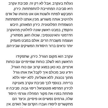
נעלות בעקרב. אבל לא רק זה. סביבת עקרב 
היא סביבה המחוייבת להתפתחות. כירון, 
המבקש לפתח ולשנות אט אט מהותו של אדם 
ולהיטיב אותה משורש, מכין אותנו להתפתחות 
הנשמתית הפלוטונית. כירון המאורגן, היבש 
והקפדן, במבט ראשון שונה לחלוטין מהעקרב 
הדרמטי והאינטנסיבי, שכולו רגש, מסתורין, 
ועוצמה משַבּרת הרים. אולם במבט מעמיק 
יותר נראים ברור היסודות המשיקים שביניהם. 
עקרב הוא מקום הגורל. כירון, שתפקידו 
הראשון הוא לשלב כוחות שמיימיים עם כוחות 
ארציים, בא כאן במגע קרוב עם כוח הגורל, 
ויודע טוב מכולם איך לקבל את אותו גורל 
מתוך נכונות, ללא אשליות, ללא ייפּוּי וללא 
בריחה. בנוסף לכך סביבת עקרב מעניקה 
לכירון המרפא פוטנציאל ריפוי גבוה. סביבה זו 
פותחת בפניו את מקור המחלה וגורמי היסוד 
שלה, גורמים נפשיים או פיסיים, וכיצד הם 
מתקשרים ליסודו ועברו הקדום של האדם. אין 