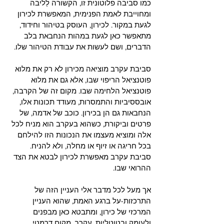
כמו סביבה פלוטונית זו, הקשורה לַליבה 
ומחוייבת לאמת הפנימית, המאפשרת לכירון 
לגעת במקור. לכירון, העוסק בטיהור וחידוד, 
מתאפשר כאן לגעת במהות הנחבאת בלב 
הדברים, ושם לעשות את עבודת הטיהור שלו. 
סביבת עקרב מוציאה מכירון לא רק את מלוא 
פוטנציאל הריפוי שבו, אלא גם את מלוא 
פוטנציאל הלחימה שבו. מקום זה של הקרבה, 
אובססיביות והתמסרות, מעודד תכונות אלו, 
הנחבאות גם הן בכירון. כוכב של אדמה, של 
פרטים וביקורת, כשהוא בעקרב הוא מניח לכל 
אלה ומוציא מעצמו את הנכונות הזו להילחם 
בכל חריגה או זיוף או מחלה, ולא להניח. 
סביבת עקרב מאפשרת לכירון לבטא את הצד 
ההרואי שבו. 
אך מעל לכל מדבר אלי העניין הזה של 
התרכזות-על ברגע האמת, שהוא העניין 
המרכזי של כירון, ומתבטא כאן מבפנים 
ולעומק ובטוטליות. עקרב, מקום דרמטי 