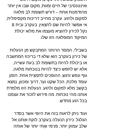
ואינטנסיבי של חיים ומוות, מקום שבו אין יותר 
מהזדמנות אחת – דורש תשומת לב מלאה 
למקום ולרגע. עקרב מחייב דריכות מקסימלית, 
אי אפשר להיות שם לחצאין. בעקרב ובית 8 
נקל לכירון להוציא מעצמו את מלוא יכולת 
המיקוד המופלאה הזו שלו. 
בשבילי, המסר הרוחני המתבקש מן הנעלות 
של כירון בעקרב הוא שלא די בריכוז המחשבה 
או ביכולת להיות בתשומת לב בעת עשייה, 
אלא יש לחפש כיצד להיות בנוכחות מלאה, 
גוף ונפש ורגש, ההופכים לתמצית אחת. הזמן 
עומד מלכת, הכל שקט ועֵר, דרוך ומכוּון, נמצא 
בקשב מלא למקום ולרגע. הנעלות הזו מלמדת 
אותנו מהי נוכחות. מה פירוש לזכור את עצמנו 
בכל רגע מחדש. 
ועוד ניתן לראות בזה את היופי אשר בסדר 
הגלגל. כירון הנעלה בעקרב לוקח אותנו אל 
שלב עמוק יותר, פנימי ואֶתי יותר של אותה 