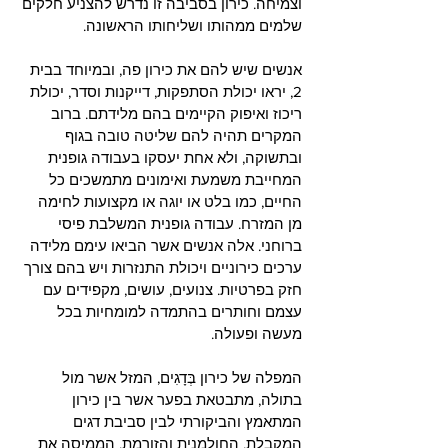
וצמיחה. כירון בסביבה זו נדרש להצניע חלקים 
שלמים ממהותו ושליחותו הראשונה. 
אנשים שיש להם את כירון פה, ובמיוחד בבית 
2, יראו יכולת הסתפקות, דייקנות וסדר, יכולת 
ריכוז ואיפוק הקיימים בהם מלידתם. ברוב 
המקרים תהיה להם שליטה טובה בגוף 
ובתשוקה, ולא אחת יעסקו בעבודה גופנית 
המחייבת משמעת ואימונים מתמשכים כל 
החיים, כמו בלט או יוגה או מקצועות לחימה 
מן המזרח. עבודה גופנית המשלבת פיסי 
ברוחני. אלה אנשים אשר הביאו עימם מלידה 
ערכים כירוניים ויכולת התנזרות ויש בהם צורך 
חזק בפרטיות. צנועים, עושים, מקפידים עם 
עצמם וחותרים בהתמדה למומחיות בכל 
מעשה ופעולה. 
המפלה של כירון בְּדָגִים, המזל אשר מול 
בתולה, מתבטאת בפער אשר בין כירון 
המתאמץ והביקורתי לבין סביבת דגים 
המקבלת, החולמנית והזורמת, הממיסה את 