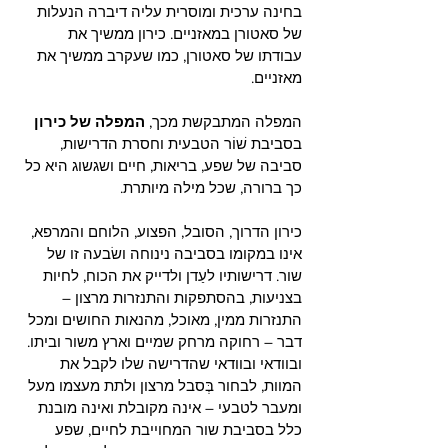
בחינה ערכית ומוסרית עליה דיברה הנעלות 
של סאטורן במאזניים. כירון ממשיך את 
עבודתו של סאטורן, כמו שעקרב ממשיך את 
מאזניים.
המפלה המתבקשת מכך, 
המפלה של כירון
בסביבת שׁוֹר הטבעית וחסרת הדרישות, 
סביבה של שפע, בריאות, חיים ושגשוג היא כל 
כך ברורה, שכל מילה מיותרת. 
כירון הדרוך, הסובל, הפצוע, הלוחם והמרפא, 
אינו במקומו בסביבה נינוחה ושׂבעה זו של 
שור. דרישותיו לעַדן ולדייק את הכוח, לחיות 
בצניעות, בהסתפקות והתנזרות מרצון – 
התנזרות ממין, מאוכל, מהנאות החושים ומכל 
דבר – רחוקה מרחק שמיים וארץ משור וביתו. 
ובוודאי ובוודאי שהדרישה שלו לקבל את 
המוות, לבחור בְּסבל מרצון ולתת מעצמו מעל 
ומעבר לטבעי – אינה מקובלת ואינה מובנת 
כלל בסביבת שור המחוייבת לחיים, שפע 