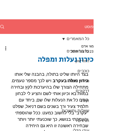
פוסט
כל המאמרים
מגי אדם
כל המאמרים
23 בדצמ׳ 2019
כירון נעלות ומפלה
הזודיאק
כוכבים
בצד היותו שליט בתולה, בהבנה שלי אותו 
כירון נעלה בעקרב
 ויש לכך מספר טעמים. 
נעלות ומפלה
מתחילה הצורך שלו בהיערכות לקץ ובחירה 
דרקונים
במוות בא וכיוון אותי לשם והציע לי לבחון 
קודם כל את הנעלות שלו שם, ביחד עם 
זויות
תלמיד צעיר ורך בשנים בשם דניאל, שפלט 
שאלות ותשובות
"עקרב" בלי לחשוב כמעט. ככל שהוספתי 
והעמקתי בנושא, כך שוכנעתי יותר ויותר 
הגיגים
שבחירה ראשונה זו היא גם היחידה 
עידן הדלי