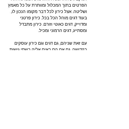
הפרטים בתוך המכלול ומוותרת על כל מאמץ 
ושליטה. אצל כירון לכל דבר מקומו הנכון לו, 
בעוד דגים מוהל הכל בכל. כירון פרטני 
ומדוייק, דגים כאוטי וזורם. כירון מתבדל 
ומסתייג, דגים הרמוני ומכיל. 
עם זאת שניהם, גם דגים וגם כירון עוסקים 
בקדושה, גם אם הם באים אליה בשתי גישות 
הפוכות זו לזו. כירון בדגים או 12 מעלה ומדגיש 
את נושאי הציר השישי. נותן לאדם הזדמנות 
לחבר דבר יום ביומו בין שירות ורגילות לבין 
השראה, יופי ורוחניות. להגדיר במדוייק 
נושאים מופשטים, למדוט ולהתפלל בצורה 
שיטתית, ולפתח שליטה מסויימת במה שהוא 
בלתי נשלט. 
(מתוך הפרק על כירון, כרך שני הכוכבים, 
עמודים 234-237)
נעלות ומפלה