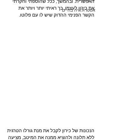
האפשרית. ובהמשך, ככל שהוספתי וחקרתי 
את כירון לעצמו, כך ראיתי יותר ויותר את 
אסטרולוגיה בחיים
הקשר הפנימי ההדוק שיש לו עם פלוטו. 
הנכונות של כירון לקבל את מנת גורלו הטרגית 
ללא תלונה ולהוציא ממנה את המיטב, מציעה 