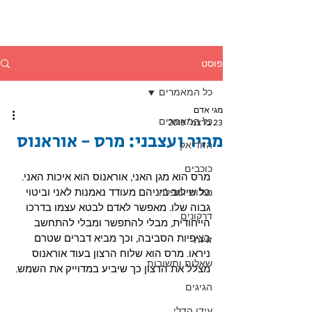
פוסט
כל המאמרים
מגי אדם
כל המאמרים
23 בדצמ׳ 2019
מהיר ועצבני: מרס - אוראנוס
הזודיאק
כוכבים
מרס הוא מגן האני, אוראנוס הוא איכות האני. 
כל שילוב ביניהם מעודד נאמנות לאני וביטוי 
נעלות ומפלה
גבוה שלו. מאפשר לאדם לבטא עצמו בדרכו 
דרקונים
הייחודית, מבלי להתפשר ומבלי להתחשב 
בציפיות הסביבה, וכך מביא דברים שטרם 
זויות
ניראו. מרס הוא שלוח הרצון בעוד אוראנוס 
שאלות ותשובות
מצלל את הרצון כך שיביע במדוייק את השמש. 
הגיגים
עידן הדלי