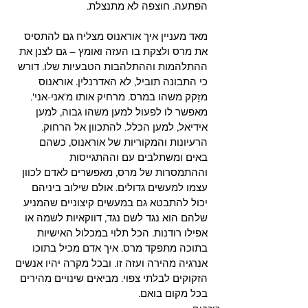
הפתעה. חוצפה לא מתנצלת.
מאד מעניין איך אוראנוס מצליח גם להתסיס 
את מרס ולצקת בו העזה ואומץ – גם לצנן את 
ההתלהמות וההתלהבות הטבעיות שלו. דורש 
כי התבונה תוביל, לא האדרנלין. אוראנוס 
מזַקק משהו במרס. מרחיק אותו מ'אני-אני'. 
מאפשר לו לפעול למען משהו גבוה, למען 
אידיאל, למען הכלל. להתכוון אל הרחוק. 
הרעיונות והמקוריות של אוראנוס, כשהם 
באים ומשתלבים עם וההתגייסות 
וההתמסרות של מרס, מאפשרים לאדם לכוון 
עצמו למעשים גדולים. אולם שילוב ביניהם 
יכול להתבטא גם במעשים קיצוניים שהמניע 
שלהם הוא נגד לשם נגד, דווקאיות לשמה או 
אפילו רודנות. הכל תלוי במכלול האישיות 
בתוכה מתפקד מרס. איך אדם מכיל בתוכו 
אנרגיה מהירה ועזה זו. ובכל מקרה יהיו אנשים 
הזקוקים לבלתי צפוי. מביאים שינויים מהירים 
בכל מקום בואם.