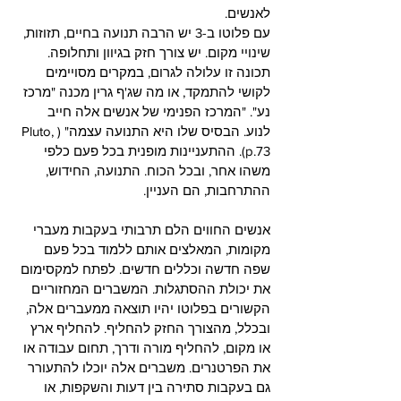
לאנשים.
עם פלוטו ב-3 יש הרבה תנועה בחיים, תזוזות, 
שינויי מקום. יש צורך חזק בגיוון ותחלופה. 
תכונה זו עלולה לגרום, במקרים מסויימים 
לקושי להתמקד, או מה שג'ף גרין מכנה "מרכז 
נע". "המרכז הפנימי של אנשים אלה חייב 
לנוע. הבסיס שלו היא התנועה עצמה" (Pluto, 
p.73). ההתעניינות מופנית בכל פעם כלפי 
משהו אחר, ובכל הכוח. התנועה, החידוש, 
ההתרחבות, הם העניין.
אנשים החווים הלם תרבותי בעקבות מעברי 
מקומות, המאלצים אותם ללמוד בכל פעם 
שפה חדשה וכללים חדשים. לפתח למקסימום 
את יכולת ההסתגלות. המשברים המחזוריים 
הקשורים בפלוטו יהיו תוצאה ממעברים אלה, 
ובכלל, מהצורך החזק להחליף. להחליף ארץ 
או מקום, להחליף מורה ודרך, תחום עבודה או 
את הפרטנרים. משברים אלה יוכלו להתעורר 
גם בעקבות סתירה בין דעות והשקפות, או 