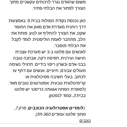
משום שהאדם נגרר לויכוחים עקשניים מתוך 
הצורך לפתור את הבלתי-פתיר.
כאן נכנסת נקודת המולות בבית 9. באמצעות 
דרך רוחנית מוגדרת אדם מאזן את החוסר 
שקט, את הצורך להחליף או לנוע. פותח את 
הלב, מתחבר לאמת הוליסטית. לומד לקבל 
את הבלתי מוסבר.
לאנשים עם פלוטו ב-3 יש מערכת עצבית 
רגישה ועירנית, תפיסה דקה, אבחנה טובה 
בבני-אדם וכשרון ריפוי בידיים. תרגילי נשימה 
מעולים עבורם, חיוניים. אנשים עם דחף עז 
לכתוב. בעלי חשיבה פסיכולוגית או 
קרימינולוגית טבעית. אסטרטגים טובים מאד.
(לסופרת המתח אגאתה כריסטי יש פלוטו 
בבית 3, צמוד לנפטון)
 (
לומדים אסטרולוגיה הכוכבים
, פרק 7, 
מתוך פלוטו עמודים 311-360)
כוכבים