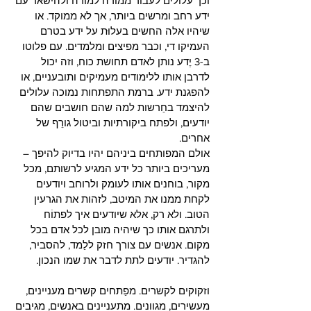
וכך עלולים לעבור ממורה למורה ולהישאר עם 
ידע רחב ומרשים ביותר, אך לא ממוקד. או 
שיהיו אלה החשים בעלוּת על ידע בטרם 
העמיקו די, וכבר מפיצים ומלמדים. עם פלוטו 
ב-3 יֶדע נותן לאדם תחושת כוח, וזה יכול 
לדרבן אותו ללימודים מעמיקים ותובעניים, או 
להפגנת ידע. ברמת התפתחות נמוכה עלולים 
להיצמד בחֵרשות למה שהם חושבים שהם 
יודעים, ולפתח ביקורתיות וביטול גורֵף של 
אחרים.
אולם המפותחים ביניהם יהיו בדיוק להיפך – 
מעריכים ביותר כל ידע המגיע לרשותם, מכל 
מקור, בוחנים אותו לעומק ולרוחב ויודעים 
לקחת ממנו את המיטב, לזהות את הגרעין 
הטוב. ולא רק, אלא שיודעים איך לפתוֹח 
ולתרגם אותו כך שיהיה מובן לכל אדם בכל 
מקום. אנשים עם צורך חזק ללַמד, להסביר, 
להגדיר. יודעים לתת לדבר את שמו הנכון.
וזקוקים לקשרים. מפַתחים קשרים מעניינים, 
מעשירים, מגוונים. מתעניינים באנשים, מגיבים 