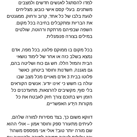
למדו להסתגל לאנשים חדשים ולמצבים 
משתנים. בעלי קסם אישי כובש, מצליחים 
לגעת בלבו של כל אחד, קרוב ורחוק. ממגנטים 
את הבריות ומתקבלים בחיבה בכל מקום. 
השפה שבפיהם מרתקת ורהוטה, שולטים 
במילים בצורה פנומנלית.
בכל מקום בו ממוקם פלוטו, בכל מפה, אדם 
נמצא בשלב כזה או אחר של לימוד נושאי 
הבית והמזל הללו. חש גם כוח ושליטה בהם, 
גם מגננה, חשדנות וחוסר ביטחון. כאשר 
פלוטו בבית 3 אדם מאויים מכל מצב שבו 
עולה בו חשש כי 'אינו יודע'. אנשים הקוראים 
בלי סוף, מקשיבים להרצאות, מתעדכנים כל 
הזמן ויש בתוכם צורך חזק לאבטח את כל 
מקורות היֶדע האפשריים.
דווקא משום כך, בצד מסירות למורה שלהם, 
לעיתים מתעורר ספק וחוסר אמון – אולי ההוא 
שם מורה יותר טוב? אולי אני מפספס משהו? 