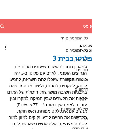
פוסט
כל המאמרים
מגי אדם
כל המאמרים
21 ביוני 2016
פלוטו בבית 3
הזודיאק
ג'ף גרין כותב: "כאשר השיעורים הרוחניים 
כוכבים
הנחוצים הופנמו, לאדם עם פלוטו ב-3 יהיו 
כישורי תקשורת שיוכלו לתת השראה, להניע, 
נעלות ומפלה
לרתק, להקסים, להפנט, וליצור מטהמורפוזה 
דרקונים
בתבניות חשיבה מושרשות. היכולת של האדם 
לראות את הקשרים שבין המיקרו למקרו ובין 
זויות
עובדה לאמת אין כמותה".   (Pluto, p.77) 
שאלות ותשובות
אנשים עם אינטלקט מפותח, ראש חוקר. 
מקדישים את החיים לידע, זקוקים למזון למוח, 
הגיגים
לשיחה מעמיקה. אלה אנשים שאפשר לדבר 
עידן הדלי