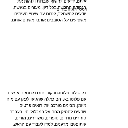
איתם, יודעים לחשוף עובדות ולזהות את 
הנקודה החלשה בכל דיון. מעורים בנעשה, 
אסטרולוגיה בחיים
יודעים להשתלב, לזרום עם שינויי העיתים. 
משפיעים על הסובבים אותם, משנים אותם.
כל שילוב פלוטו-מרקורי תורם למחקר. אנשים 
עם פלוטו ב-3 הם כאלה שהגיעו לכאן עם מוח 
מיומן. מבינים מורכבויות, רואים פרטים 
ויודעים להסיק מהם על המכלול. היו בעברם 
סוחרים נודדים, סופרים, משוררים, מורים, 
עיתונאים, מדענים. למדו לעבוד עם הראש, 