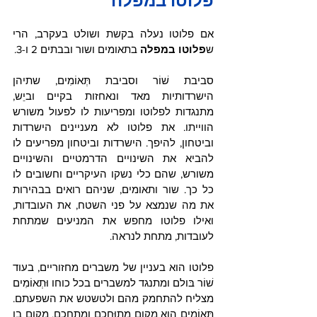
פלוטו במפלה
אם פלוטו נעלה בקשת ושולט בעקרב, הרי 
ש
פלוטו במפלה
 בתאומים ושור ובבתים 2 ו-3. 
סביבת שׁוֹר וסביבת תְּאוֹמִים, שתיהן 
הישרדותיות מאד ונאחזות בקיים וביֵש, 
מתנגדות לפלוטו ומפריעות לו לפעול משורש 
הווייתו. את פלוטו לא מעניינים הישרדות 
וביטחון, להיפך. הישרדות וביטחון מפריעים לו 
להביא את השינויים הדרמטיים והשינויים 
משורש, שהם כלי נשקו העיקריים וחשובים לו 
כל כך. שור ותאומים, שניהם רואים בבהירות 
את מה שנמצא על פני השטח, את העובדות, 
ואילו פלוטו מחפש את המניעים שמתחת 
לעובדות, מתחת לנראה.  
פלוטו הוא בעניין של משברים מחזוריים, בעוד 
שׁוֹר בּולם ומתנגד למשברים בכל כוחו וּתְאוֹמִים 
מצליח להתחמק מהם ולטשטש את השפעתם. 
תְּאוֹמִים הוא מקום מתוּחכם ומִתחכם, מקום בו 