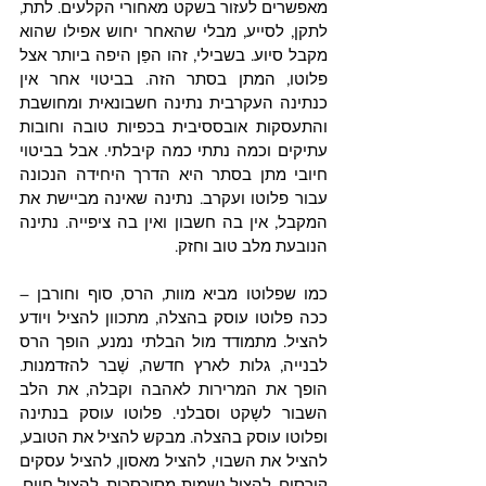
מאפשרים לעזור בשקט מאחורי הקלעים. לתת, 
לתקן, לסייע, מבלי שהאחר יחוש אפילו שהוא 
מקבל סיוע. בשבילי, זהו הפַּן היפה ביותר אצל 
פלוטו, המתן בסתר הזה. בביטוי אחר אין 
כנתינה העקרבית נתינה חשבונאית ומחושבת 
והתעסקות אובססיבית בכפיות טובה וחובות 
עתיקים וכמה נתתי כמה קיבלתי. אבל בביטוי 
חיובי מתן בסתר היא הדרך היחידה הנכונה 
עבור פלוטו ועקרב. נתינה שאינה מביישת את 
המקבל, אין בה חשבון ואין בה ציפייה. נתינה 
הנובעת מלב טוב וחזק. 
כמו שפלוטו מביא מוות, הרס, סוף וחורבן – 
ככה פלוטו עוסק בהצלה, מתכוון להציל ויודע 
להציל. מתמודד מול הבלתי נמנע, הופך הרס 
לבנייה, גלות לארץ חדשה, שֶׁבר להזדמנות. 
הופך את המרירות לאהבה וקבלה, את הלב 
השבור לשָקט וסבלני. פלוטו עוסק בנתינה 
ופלוטו עוסק בהצלה. מבקש להציל את הטובע, 
להציל את השבוי, להציל מאסון, להציל עסקים 
קורסים, להציל נשמות מסוכסכות, להציל חיים, 