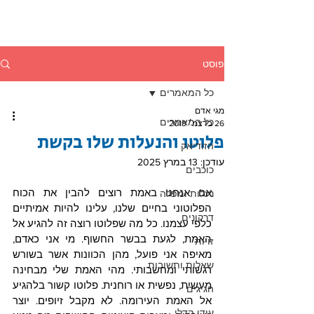
פוסט
כל המאמרים
מגי אדם
כל המאמרים
26 בדצמ׳ 2019
פלוטו והנעלות שלו בקשת
הזודיאק
עודכן:
13 במרץ 2025
כוכבים
אם אנחנו באמת רוצים להבין את הכוח 
נעלות ומפלה
הפלוטוני בחיים שלנו, עלינו להיות אמיתיים 
דרקונים
כלפי עצמנו. כל מה שפלוטו רוצה זה להגיע אל 
האמת, לגעת בבשר החשוף. מי אני כאדם, 
זויות
מאיפה אני פועל, מהן הכוונות אשר בשורש 
שאלות ותשובות
רגשותי ומחשבותי. מהי האמת שלי מבחינה 
מעשית, נפשית או רוחנית. פלוטו קשור בלהגיע 
הגיגים
אל האמת העירומה. לא מקבל זיופים. יוצר 
עידן הדלי