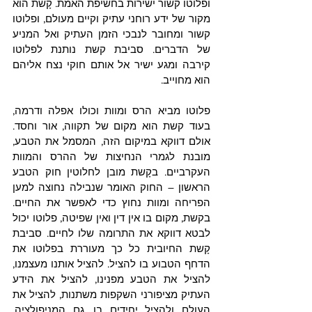
ופלוטו קשור ישירות בחשיפת האמת. קָשת הוא 
מקור של ידע רוחני עתיק וקיים מעולם, ופלוטו 
קשור ומחובר לנבכי הזמן העתיק ואל המניע 
של הדברים. סביבת קשת נותנת לפלוטו 
קירבה ומגע ישיר אל אותם חוקי נצח אליהם 
הוא מחוייב. 
פלוטו מביא הרס ומוות וכולו אפלה ודרמה, 
בעוד קשת הוא מקום של תקווה, אור וחסד. 
אולם דווקא במיקום הזה, המסמל את הטבע, 
מובנת לגמרי הנחיצות של ההרס והמוות 
העקרביים. בקָשת מובן לחלוטין חוק הטבע 
הראשון – החוק האומר שנבילה נחוצה למען 
הפריחה ומוות נחוץ כדי לאפשר את החיים. 
בקשת, מקום בו אין דין ואין שפיטה, פלוטו יכול 
לבטא דווקא את התרומה שלו לחיים. סביבת 
קָשת החיובית כל כך מעוררת בפלוטו את 
הדחף הטבוע בו להציל. להציל אותנו מעצמנו, 
להציל את הטבע מפנינו, להציל את הידע 
העתיק מציפורני השקפות משתנות, להציל את 
העולם ולהציל יחידים בו. גם המניפולציה, 