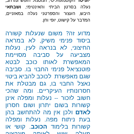
יופיטר
 הקוסמופוליטי, המסמל חופש ומרחב, 
נעלה בסרטן הביתי והאינטימי, 
ושבתאי
היבש, העצור והספרטני נעלה במאזניים, 
המדבר על קישוט, יופי וחן. 
מדוע זה? משום שנעלות קשורה 
ביסוד פנימי משיק, לא במראה 
החיצוני, לא בנראה לעין. נעלות 
מצביעה על סביבה מסויימת 
המאפשרת לאותו כוכב לבטא 
פוטנציאל פנימי החבוי בו. סביבה 
שגם מאפשרת  לכוכב להביא ביטוי 
נאצל החבוי בו, גם מבטלת את 
חסרונותיו העיקריים. ומה שהכי 
חשוב לזכור -- נעלות ומפלה אינן 
קשורות בשום יתרון ושום חסרון 
לאדם
 ולכן אין מה להתחשב בהן 
בעת ניתוח מפה. נעלות ומפלה 
קשורות בלימוד 
הכוכב
. קושי או 
מעלה שיש לאותה פונקציה 