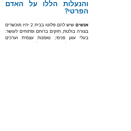
והנעלות הללו על האדם 
הפרטי?
אנשים 
שיש להם פלוטו בבית 2 יהיו מוכשרים 
בצורה בולטת, חזקים ברוחם ופתוחים לעושר. 
בעלי עוגן פנימי, נאמנות עצמית וערכים 
איתנים. ואילו אנשים עם פלוטו בבית 3 ניחנו 
בדרך כלל במוח יוצא מגדר הרגיל ויהיו בעלי 
יכולת העמקה ומחקר מרשימים ביותר, תפיסה 
מהירה וחדה של כל מצב וכל אדם. מורים 
נפלאים, מעולים, היורדים לחקרו של כל דבר 
שהם מלמדים, ויהיו בעלי מנגנון זיהוי מפותח 
של אנשים ומצבים. זאת משום שפלוטו בבית 3 
מעניק להם מוח עקרבי. אלה אנשים שאין 
פרט, קטן או גדול, הנעלם מעיניהם ושׂכלם 
החריף. חושבים לעומק ומחפשים את השורש 
בכל דבר שהם פוגשים, יודעים לגרור ולמשוך 
אותו החוצה ממחבואו. כלומר, אין במפלה הזו 
שום חסרון לאדם. להיפך. אפילו שפלוטו עצמו 
נאבק שם, התוצאות ממאבקו תורמות לאדם. 