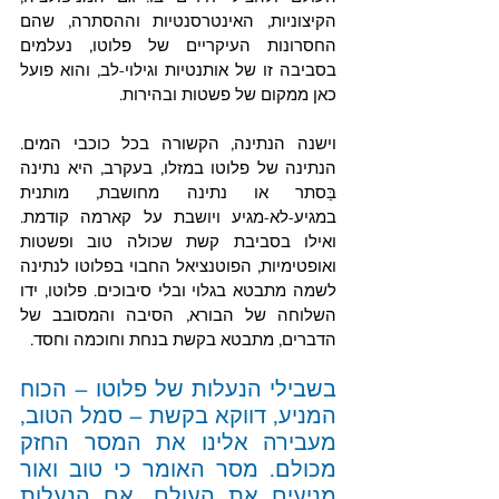
הקיצוניות, האינטרסנטיות וההסתרה, שהם 
החסרונות העיקריים של פלוטו, נעלמים 
בסביבה זו של אותנטיות וגילוי-לב, והוא פועל 
כאן ממקום של פשטות ובהירות. 
וישנה הנתינה, הקשורה בכל כוכבי המים. 
הנתינה של פלוטו במזלו, בעקרב, היא נתינה 
בַּסתר או נתינה מחושבת, מותנית 
במגיע-לא-מגיע ויושבת על קארמה קודמת. 
ואילו בסביבת קשת שכולה טוב ופשטות 
ואופטימיות, הפוטנציאל החבוי בפלוטו לנתינה 
לשמה מתבטא בגלוי ובלי סיבוכים. פלוטו, ידו 
השלוחה של הבורא, הסיבה והמסובב של 
הדברים, מתבטא בקשת בנחת וחוכמה וחסד. 
בשבילי הנעלות של פלוטו – הכוח 
המניע, דווקא בקשת – סמל הטוב, 
מעבירה אלינו את המסר החזק 
מכולם. מסר האומר כי טוב ואור 
מניעים את העולם. אם הנעלות 