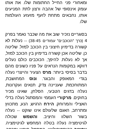
ומאחורי פני החייל החתומות שלו. את אותו 
עומק אינסופי של אהבה ורצון לתת המניעים 
אותו, נחבאים מתחת לזעף מזעזע העולמות 
שלו. 
בסוגריים נזכיר שוב את מה שכבר נאמר בפרק 
4 (
-
) -- נעלות לא 
כרך
"הכוכבים" עמודים 38
45
קשורה בדימיון חיצוני בין הכוכב למזל. שליטה 
כן. שליטה אכן קשורה בדימיון בין הכוכב למזל, 
אך לא נעלות. להיפך, 
הכוכבים כולם נעלים 
דווקא במקומות הנראים על פניו כשונים מהם 
בדבר בסיסי ביותר: 
מרס
 הצעיר והייצרי נעלה 
בגדי המאופק והבוגר. 
ונוס
 המחושבת, 
המתוחכמת, שעניינה צדק, תנאים ועקרונות, 
נעלה בדגים הטבעי, הסלחן, שאינו מכיר 
בחוקים. 
מרקורי
 העממי והמסתגל נעלה בדלי 
האצילי והמרוחק. 
הירח
 הרגיש, הנע, מתכווץ 
ומתרחב, האגם שלעולם אינו שוקט -- נעלה 
בשור השלוו והיציב. 
והשמש
 שכולה 
לגיטימציה נעלה בטלה המחפש לגיטימציה. 