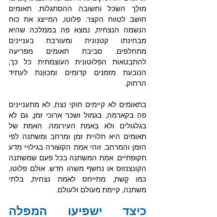
מולֵך השׂכל וחשובה ההסתגלות. תאומים 
חושב לטווח הקצר. פלוטו, המייצג את כוח 
הנשמה הנצחית, נמצא פה בממלכה שהיא 
מבחינתו קטנונית ומעורבת בעניינים 
מתחלפים. סביבת תאומים מפריעה 
להתבטאות הפלוטונית העוצמתית כל כך, 
הנובעת מזמנים קדומים ומכוּוֶנת לעתיד 
הרחוק. 
בתאומים לא קיימים חוקי נצח, לא מתעניינים 
פה בקארמה, בגמול ושכר ארוכי זמן, גם לא 
בגלגולים ולא בַּאמת העירומה. האמת של 
תאומים היא תלויית זמן ומרחב ומשתנה לפי 
הזמן והמרחב. זוהי אמת הקשורה בגילויי מדע 
תקופתיים. אמת המשתנה בכל פעם שמשתנה 
הקונצנזוס או נחשף משהו חדש. אולם פלוטו, 
כמו קָשת, מתייחס לאמת נצחית, בלתי 
משתנה, קיימת מעולם ולעולם. 
כיצד ישפיעו המפלה 