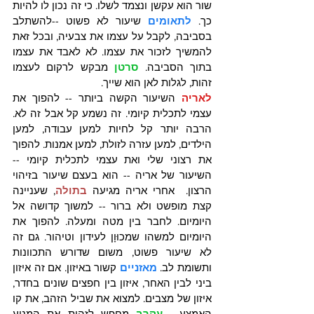
שור הוא עקשן ונצמד לשלו. כי זה נכון לו להיות 
כך. 
לתאומים
 שיעור לא פשוט --להשתלב 
בסביבה, לקבל על עצמו את צבעיה, ובכל זאת 
להמשיך לזכור את עצמו. לא לאבד את עצמו 
בתוך הסביבה. 
סרטן 
מבקש לרקום לעצמו 
זהות, לגלות לאן הוא שייך.  
לאריה 
השיעור הקשה ביותר -- להפוך את 
עצמי לתכלית קיומי. זה נשמע קל אבל זה לא. 
הרבה יותר קל לחיות למען עבודה, למען 
הילדים, למען עזרה לזולת, למען אמנות. להפוך 
את רצוני שלי ואת עצמי לתכלית קיומי -- 
השיעור של אריה -- הוא בעצם שיעור בזיהוי 
הרצון.  אחרי אריה מגיעה 
בתולה
, שעניינה 
קצת מופשט ולא ברור -- למשוך קדושה אל 
היומיום. לחבר בין מטה ומעלה. להפוך את 
היומיום למשהו שמכוּוָן לעידון וטיהור. גם זה 
לא שיעור פשוט, משום שדורש התכוונות 
ותשומת לב. 
מאזניים
 קשור באיזון. אם זה איזון 
ביני לבין האחר, איזון בין חפצים שונים בחדר, 
איזון של מצבים. למצוא את שביל הזהב, את קו 
האמצע.  
עקרב
 מחפש לזהות את המניע 