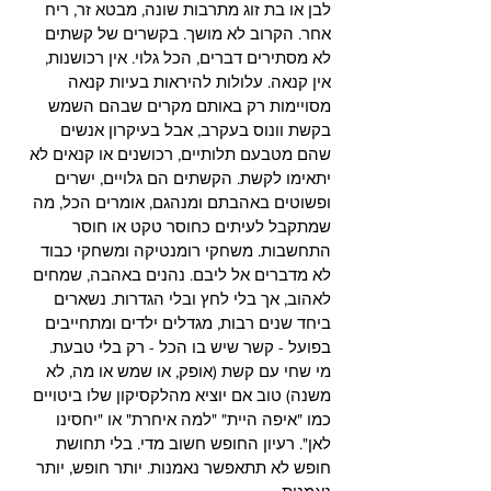
לבן או בת זוג מתרבות שונה, מבטא זר, ריח 
אחר. הקרוב לא מושך. בקשרים של קשתים 
לא מסתירים דברים, הכל גלוי. אין רכושנות, 
אין קנאה. עלולות להיראות בעיות קנאה 
מסויימות רק באותם מקרים שבהם השמש 
בקשת וונוס בעקרב, אבל בעיקרון אנשים 
שהם מטבעם תלותיים, רכושנים או קנאים לא 
יתאימו לקשת. הקשתים הם גלויים, ישרים 
ופשוטים באהבתם ומנהגם, אומרים הכל, מה 
שמתקבל לעיתים כחוסר טקט או חוסר 
התחשבות. משחקי רומנטיקה ומשחקי כבוד 
לא מדברים אל ליבם. נהנים באהבה, שמחים 
לאהוב, אך בלי לחץ ובלי הגדרות. נשארים 
ביחד שנים רבות, מגדלים ילדים ומתחייבים 
בפועל - קשר שיש בו הכל - רק בלי טבעת. 
מי שחי עם קשת (אופק, או שמש או מה, לא 
משנה) טוב אם יוציא מהלקסיקון שלו ביטויים 
כמו "איפה היית" "למה איחרת" או "יחסינו 
לאן". רעיון החופש חשוב מדי. בלי תחושת 
חופש לא תתאפשר נאמנות. יותר חופש, יותר 