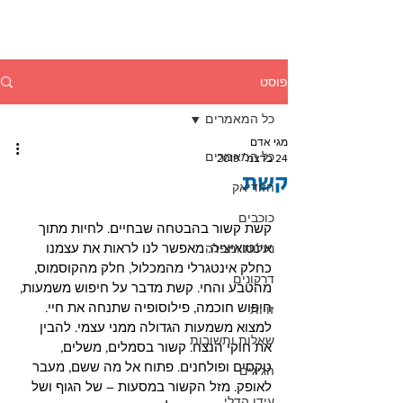
פוסט
כל המאמרים
מגי אדם
כל המאמרים
24 בדצמ׳ 2019
קשת
הזודיאק
כוכבים
קשת קשור בהבטחה שבחיים. לחיות מתוך 
אינטואיציה. מאפשר לנו לראות את עצמנו 
נעלות ומפלה
כחלק אינטגרלי מהמכלול, חלק מהקוסמוס, 
דרקונים
מהטבע והחי. קשת מדבר על חיפוש משמעות, 
חיפוש חוכמה, פילוסופיה שתנחה את חיי. 
זויות
למצוא משמעות הגדולה ממני עצמי. להבין 
שאלות ותשובות
את חוקי הנצח. קשור בסמלים, משלים, 
טקסים ופולחנים. פתוח אל מה ששם, מעבר 
הגיגים
לאופק. מזל הקשור במסעות – של הגוף ושל 
עידן הדלי