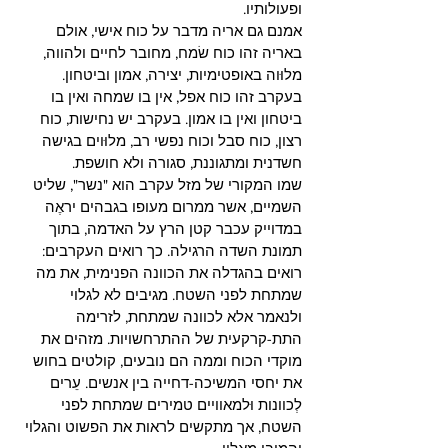
ופעולותיו.
אמנם גם אריה מדבר על כוח אישי, אולם 
באריה זהו כוח שׂמח, מחובר לחיים ולהווה, 
מלוּוה באופטימיות, יצירה, אמון וביטחון. 
בעקרב זהו כוח אפל, אין בו שמחה ואין בו 
ביטחון ואין בו אמון. בעקרב יש נחישות, כוח 
רצון, כוח סבל וכוח נפשי רב, מלוּוים בגישה 
חשדנית ומתגוננת, סגורה ולא חושפת.
שמו המקורי של מזל עקרב הוא "נשר", שליט 
השמיים, אשר ממרום מעופו בגבהים יראֶה 
במדוייק עכבר קטן הרץ על האדמה, בתוך 
תמונת השדה הרגילה. כך רואים העקרבים: 
רואים בהגדלה את הכוונה הפנימית, את מה 
שמתחת לפני השטח. מגיבים לא לגלוי 
ולנאמר אלא לכוונה שמתחת, לזרימה 
התת-קרקעית של ההתרחשויות. מזהים את 
מוקדי הכוח וממה הם נובעים, קולטים בחוש 
את יחסי המשיכה-דחייה בין אנשים. עֵרים 
לְכוונות וּלמאוויים טמירים שמתחת לפני 
השטח, אך מתקשים לראות את הפשוט והגלוי 