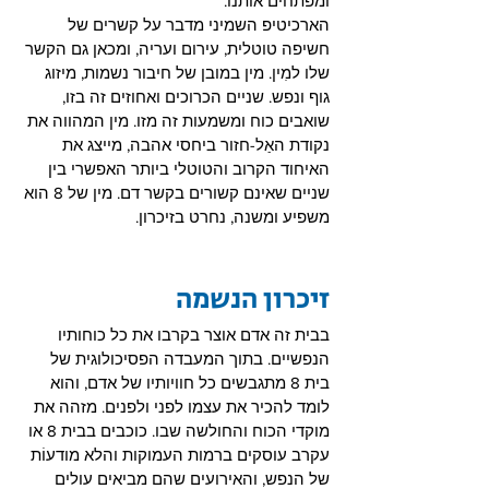
ומפתחים אותנו.
הארכיטיפ השמיני מדבר על קשרים של 
חשיפה טוטלית, עירום ועריה, ומכאן גם הקשר 
שלו למִין. מין במובן של חיבור נשמות, מיזוג 
גוף ונפש. שניים הכרוכים ואחוזים זה בזו, 
שואבים כוח ומשמעות זה מזו. מין המהווה את 
נקודת האַל-חזור ביחסי אהבה, מייצג את 
האיחוד הקרוב והטוטלי ביותר האפשרי בין 
שניים שאינם קשורים בקשר דם. מין של 8 הוא 
משפיע ומשנה, נחרט בזיכרון.
זיכרון הנשמה
בבית זה אדם אוצר בקרבו את כל כוחותיו 
הנפשיים. בתוך המעבדה הפסיכולוגית של 
בית 8 מתגבשים כל חוויותיו של אדם, והוא 
לומד להכיר את עצמו לפני ולפנים. מזהה את 
מוקדי הכוח והחולשה שבו. כוכבים בבית 8 או 
עקרב עוסקים ברמות העמוקות והלא מודעוֹת 
של הנפש, והאירועים שהם מביאים עולים 