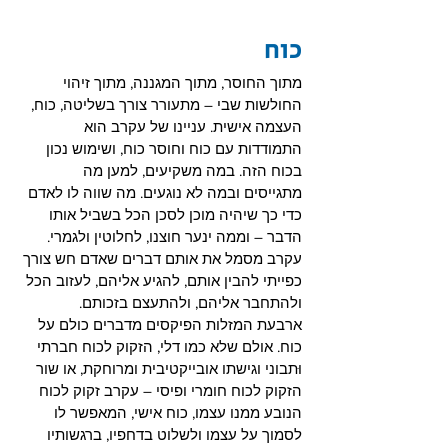
כוח
מתוך החוסר, מתוך המגננה, מתוך זיהוי 
החולשות שבי – מתעורר צורך בשליטה, כוח, 
העצמה אישית. עניינו של עקרב הוא 
התמודדות עם כוח וחוסר כוח, ושימוש נכון 
בכוח הזה. במה משקיעים, למען מה 
מתגייסים ובמה לא נוגעים. מה שווה לו לאדם 
כדי כך שיהיה מוכן לסכן הכל בשביל אותו 
הדבר – וממה ינער חוצנו, לחלוטין ולגמרי. 
עקרב מסמל את אותם דברים שאדם חש צורך 
כפייתי להבין אותם, להגיע אליהם, לעזוב הכל 
ולהתחבר אליהם, ולהתעצם בזכותם.
ארבעת המזלות הפיקסים מדברים כולם על 
כוח. אולם שלא כמו דלי, הזקוק לכוח חברתי 
וּתבוני וגישתו אובייקטיבית ומרוחקת, או שור 
הזקוק לכוח חומרי ופיסי – עקרב זקוק לכוח 
הנובע ממנו עצמו, כוח אישי, המאפשר לו 
לסמוך על עצמו ולשלוט בדחפיו, ברגשותיו 