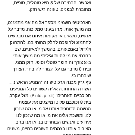
ואפשר. הבחירה של 8 היא טוטלית, סופית, 
מחוברת לבפנים, טעונה רגש חזק.
הארכיטיפ השמיני מספר אל מה אני מתמגנט, 
מה מושך אותי, מהו בעיני סמל כוח. מדבר על 
אנשים, נושאים או מקומות איתם אנו מבקשים 
להתמזג ולהופכם לחלק מהותי בנו. להתחזק 
ולגדול באמצעותם. בהמשך למאזניים, שם 
בחרתי עם מי להיות וגיליתי מה מושך אותי, 
ב-8 צורך זה הופך טוטלי וסופי, חזק ממני.
ובית 8 מדבר גם על הצורך להיבחר, הצורך 
שיבחרו בי.
ג'ף גרין מכנה ארכיטיפ זה "המניע הראשוני… 
השורה התחתונה אליה קשורים כל המניעים 
הכוכביים האחרים" (Pluto. p. xiii). מזל עקרב, 
בית 8 וכוכבם פלוטו מייצגים את עוצמת 
הנשמה הדוחפת אותנו אל מי או מה שנכון 
לנו, ומושכת אלינו את מי או מה שנכון לנו. 
אירועים ואנשים הבוחרים בנו או אנו בהם, 
מציבים אותנו בצמתים חשובים בחיינו, משנים 