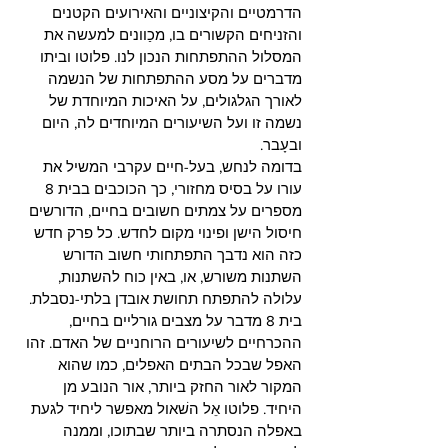
הדרמטיים והקיצוניים והאירועים הקטנים 
והזניחים הקשורים בו, מכַוונים למעשה את 
המסלול ההתפתחות הנכון לנו. פלוטו וביתו 
מדברים על מסע ההתפתחות של הנשמה 
לאורך הגלגולים, על האיכות המיוחדת של 
נשמה זו ועל השיעורים המיוחדים לה, היום 
ובעָבר.
בדומה לנחש, בעל-חיים עקרבי המשיל את 
עורו על בסיס מחזורי, כך הכוכבים בבית 8 
מספרים על צמתים חשובים בחיים, הדורשים 
חיסול הישן ופינוי מקום לחדש. כל פרק חדש 
כזה הוא נדבך התפתחותי חשוב הדורש 
השתנות משורש, או, באין כוח להשתנות, 
עלולה להתפתח תחושת אובדן בלתי-נסבלת. 
בית 8 מדבר על מצבים גורליים בחיים, 
ההכרחיים לשיעורים הרוחניים של האדם. זהו 
האפל שבכל הבתים האפלים, כמו שהוא 
המקור לאור החזק ביותר, אור הנובע מן 
היחיד. פלוטו אֵל השׁאול מאפשר ליחיד לגעת 
באפלה הנסתרה ביותר שבתוכו, וממנה 