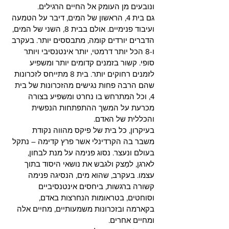
ונובעים מן העומק אל החיים הרגילים.
גם בית 4, הראשון של המים, דיבר על הטמעה 
ועיבוד פנימיים. אולם בבית 8, השני של המים, 
הדברים יורדים קומה, מתבססים יותר. בעקרב 
ו-8 הכל יותר דרמטי, יותר אינטנסיבי ויותר 
סופי. קשור בזמנים קדומים יותר ומשפיע 
לזמנים רחוקים יותר. בית 8 מתייחס לזכרונות 
שהם הרבה פחות נגישים מהזכרונות של בית 
4, וכל המתרחש בו נחרט ומשפיע בצורה 
מכרעת על המשך ההתפתחות הנפשית 
והכללית של האדם.
בעיקרון, כל בית של פיקס מהווה נקודת 
משבר בה הקרדינלי אשר פרץ קדימה – נתקל 
בעולם ונעצר. נסוג פנימה על מנת לבחון, 
לארגן, למַצק ולגבש את נושאי היסוד בתוך 
עצמו. בעקרב, שהוא מים, הנסיגה פנימה 
קשורה ברגשות, ביחסים אינטנסיביים 
וסוחטים, בטראומות הנחרצות באדם, 
בקארמה ובזכרונות משמעותיים, מחיים אלה 
ומחיים אחרים.