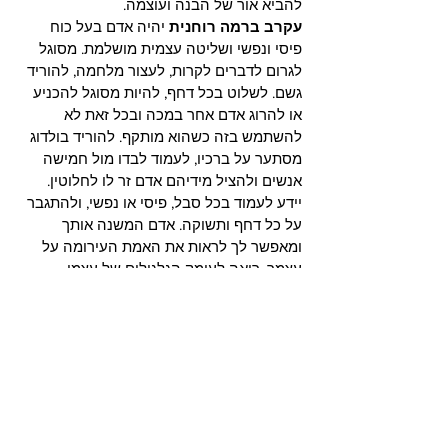
להביא אור של הבנה ועוצמה.
עקרב ברמה רוחנית
 יהיה אדם בעל כוח 
פיסי ונפשי ושליטה עצמית מושלמת. מסוגל 
לגרום לדברים לקרות, לעצור מלחמה, להוריד 
גשם. לשלוט בכל דחף, להיות מסוגל להכניע 
או להרוג אדם אחר במכה ובכל זאת לא 
להשתמש בזה כשהוא מותקף. להוריד בולדוג 
מסתער על ברכיו, לעמוד לבדו מול חמישה 
אנשים ולהציל מידיהם אדם זר לו לחלוטין. 
יידע לעמוד בכל סבל, פיסי או נפשי, ולהתגבר 
על כל דחף ותשוקה. אדם המשנה אותך 
ומאפשר לך לראות את האמת העירומה על 
עצמך. רואה לעומק הגלגולים של עצמו 
ואחרים, יודע לטהר קארמה ולהאיץ 
התפתחות. משנה גורלות לטובה. אנשים 
עוצמתיים, מסתוריים, ולרוב נחבאים ונסתרים 
מן הבריות. יכולים ללבוש כל דמות שירצו, לפי 
צורכי המקום והרגע.
אנשים
 אשר בית 8 או עקרב מודגשים במפתם 
יהיו בעלי גישה קיצונית, כוח רצון, כוח סבל 
ודרישה עצמית, מלוּוים בגישה של חשדנות 