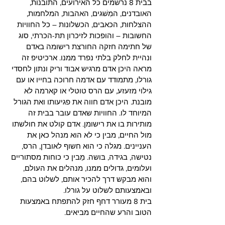
בבית 8 נרשמים כל האירועים, התובנות, 
האובדנים, המִשׁגים, האהבות, המלחמות, 
ההצלחות, הכאבים, הכשלונות – כל החוויות 
החשובות – והופכות לזיכרון תת-הכרתי, סוג 
של חתימה חזקה החורצת רישומה באדם 
ונהיית לחלק בלתי נפרד ממנו. ארכיטיפ זה 
מראה היכן אדם מרגיש אבוד וריק ונתון לחסדי 
גורלו, מתמודד עם אדמה חרוכה בחייו או עם 
גילוי מזעזע, עם הרס טוטלי או קארמה לא 
מובנת. היכן אדם חווה את פגיעותו ואת הגורל 
המיוחד לו. החוויות שאדם עובר בבית זה 
מותירות בו את רישומן. אדם קולט את חולשתו 
מול החיים, מבין כי לא הוא מנהל כאן את 
העניינים. מגלה כי הוא חשוף לאובדן, הרס, 
נטישה, בגידה, בּושה. מֵבין כי כוחות מסתוריים 
ועלומים, גדולים ממנו, מנהלים את העולם, 
והוא מבקש דרך להכיר אותם, לשלוט בהם, 
ובאמצעותם לשלוט על גורלו.
בית 8 מעורר דחף חזק להתפתח באמצעות 
הטוב והרע שהחיים מביאים.