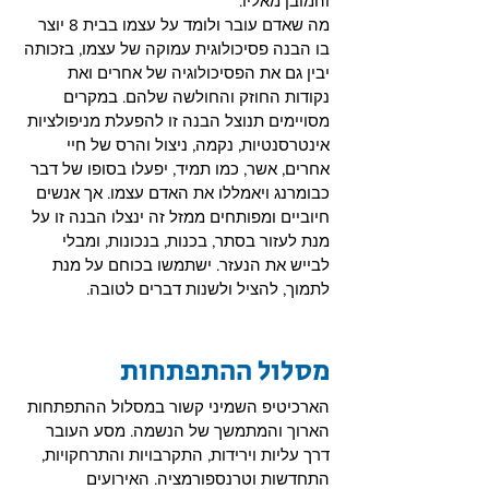
והמובן מאליו.
מה שאדם עובר ולומד על עצמו בבית 8 יוצר 
בו הבנה פסיכולוגית עמוקה של עצמו, בזכותה 
יבין גם את הפסיכולוגיה של אחרים ואת 
נקודות החוזק והחולשה שלהם. במקרים 
מסויימים תנוצל הבנה זו להפעלת מניפולציות 
אינטרסנטיות, נקמה, ניצול והרס של חיי 
אחרים, אשר, כמו תמיד, יפעלו בסופו של דבר 
כבומרנג ויאמללו את האדם עצמו. אך אנשים 
חיוביים ומפותחים ממזל זה ינצלו הבנה זו על 
מנת לעזור בסתר, בכנות, בנכונות, ומבלי 
לבייש את הנעזר. ישתמשו בכוחם על מנת 
לתמוך, להציל ולשנות דברים לטובה.
מסלול ההתפתחות
הארכיטיפ השמיני קשור במסלול ההתפתחות 
הארוך והמתמשך של הנשמה. מסע העובר 
דרך עליות וירידות, התקרבויות והתרחקויות, 
התחדשות וטרנספורמציה. האירועים 