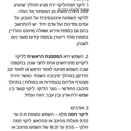
1. ליקוי חמה/ליקוי ירח מניע תהליך שהגיע 
אסטרולוגיה בחיים
זמנו, מעלה משהו מן המסתור אל הגלוי. 
לליקוי השפעה אינטנסיבית על הטבע, על 
עמים ומדינות ועל אדם יחיד. יש להתחשב 
בהם גם במפות אירוע ושאלה (איוונט והוררי), 
במפות סולר ריטורן ובמפת קידום משני (יום 
לשנה). 
2. השמש היא 
המסמנת הראשית 
לליקוי. 
ליקויים מתרחשים אחת לחצי שנה, בתקופה 
שבה השמש מגיעה לאזור הראש או לאזור זנב 
הדרקון במהלך סיבובה השנתי. כאשר הירח 
מצטרף אליהם (בצמידות או במולות ) במהלך 
סיבובו החודשי – נוצר הליקוי. ליקוי קושר בין 
שמש-ירח-ארץ ובין עבר, הווה ועתיד. 
3. אורבים: 
ליקוי חמה
 מלא – השמש נמצאת מ-0 עד 
9:55 מעלות מהזנב או מהראש. ליקוי חמה 
חלקי – 9:55 עד 18:31 של השמש מהזנב או 