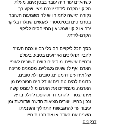
כשהאדם עוד היה עובר בבטן אימו. מעלת 
הליקוי הקדם-לידתי יוצרת מעין שקע רך, 
נקודה רגישה לתמיד ויש לה משמעות חשובה 
בטרנזיטים ובסינסטרי. לאנשים שנולדו בליקוי 
ירח או ליקוי שמש אין מתייחסים לליקוי 
הקדם-לידתי.  
בסך הכל ליקויים הם כלי רב-עוצמה העוזר 
להבין תהליכים ואירועים בטבע, בעולם 
ובחיים אישיים. מוסיפים קווים חשובים לאופי 
האדם ואף לנושאים גלגוליים. מסמנים פריצה 
של אירועים דרמטיים, טובים ולא טובים, 
בדומה למים טהורים או דלוחים הפורצים מן 
האדמה. מעמידים את האדם מול עומס קשה 
איתו יצטרך להתמודד ולהופכו לחלק בריא 
ונכון בחייו. יוצרים מציאות חדשה שדורשת זמן 
עיבוד עד להתגבשות התהליך והפנמתו. 
משנים את האדם או את תבנית חייו.     
דרקונים