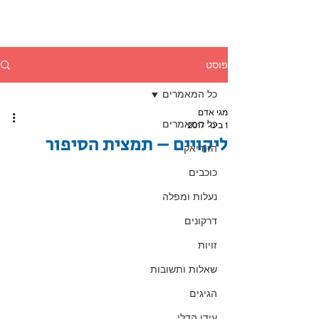
פוסט
כל המאמרים
מגי אדם
כל המאמרים
1 בינו׳ 2017
ליקויים – תמצית הסיפור
הזודיאק
כוכבים
נעלות ומפלה
דרקונים
זויות
שאלות ותשובות
הגיגים
עידן הדלי