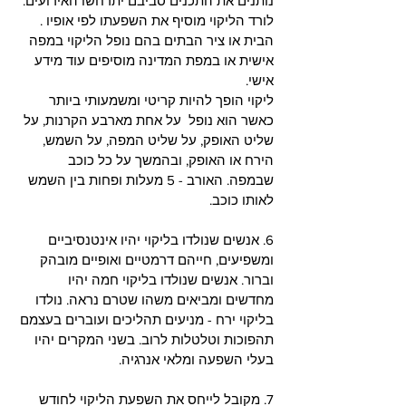
נותנים את התכנים סביבם יתרחשו האירועים. 
לורד הליקוי מוסיף את השפעתו לפי אופיו . 
הבית או ציר הבתים בהם נופל הליקוי במפה 
אישית או במפת המדינה מוסיפים עוד מידע 
אישי. 
ליקוי הופך להיות קריטי ומשמעותי ביותר 
כאשר הוא נופל  על אחת מארבע הקרנות, על 
שליט האופק, על שליט המפה, על השמש, 
הירח או האופק, ובהמשך על כל כוכב 
שבמפה. האורב - 5 מעלות ופחות בין השמש 
לאותו כוכב. 
6. אנשים שנולדו בליקוי יהיו אינטנסיביים 
ומשפיעים, חייהם דרמטיים ואופיים מובהק 
וברור. אנשים שנולדו בליקוי חמה יהיו 
מחדשים ומביאים משהו שטרם נראה. נולדו 
בליקוי ירח - מניעים תהליכים ועוברים בעצמם 
תהפוכות וטלטלות לרוב. בשני המקרים יהיו  
בעלי השפעה ומלאי אנרגיה. 
7. מקובל לייחס את השפעת הליקוי לחודש 