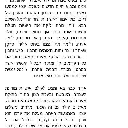
טָלֶה בא מדגים וזוכר את דגים, תוך שהוא נפרד 
ממנו ומביא חיים חדשים לעולם. יוצא למסעו 
כאשר בתוכו חבוי זיכרון האהבה והעדן של 
דגים, וכולו אמון וראשוניות. שׁוֹר הולך אל השלב 
הבא, נותן צורה. לוקח את חיוניות הטלה 
ומשמר אותה בתוך גוף ההולך וצומח, הולך 
ומתבסס. תְּאוֹמִים מתבונן אל סביבתו, לומד 
אותה, ולומד את עצמו ביחס אליה. סַרְטָן 
שאחריו יוצר זהות. תאומים התבונן, פגש והבין 
– סרטן נקשר, אוסף, מעבד. ממזג בתוכו את 
כל הקודמים לו, ומתוך הבליל העשיר אשר 
בסרטן נוצרת תבנית זוהרת, אינטליגנטית 
ויצירתית, אשר תתבטא באריה.
אַרְיֵה כבר בא ומציג לעולם אישיות מודעת 
לעצמה, מגובשת ובעלת רצון בהיר. בְּתוּלָה 
מעדנת את אותה אישיות ומממשת את חזונה. 
מָאזְנַיִים הולך עם זה הלאה, מרחיב ומשלים 
עצמו באמצעות האחר. מעלה את ערכו הוא 
וערך השני ביחס. ועַקְרָב, המכיל את כל 
השבעה שהיו לפניו ואת מה שקדם להם, כבר 