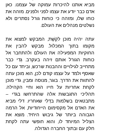
מביא אותנו להיכרות עמוקה של עצמנו. כאן 
אדם כבר יודע את עצמו לפני ולפנים. מזהה את 
כוחו שלו, ומזהה כי כוחות גורל נסתרים ולא 
נשלטים מנהלים את העולם.
עתה יהיה מוכן לקַשָּׁת, המבקש למצוא את 
מקומו בתוך המכלול. מבקש להבין את 
החוקיות המפעילה את העולם ולהתחבר אל 
כוחות הגורל אותם זיהה בעקרב. גְּדִי כבר 
מתחייב לגילויים וההבנות שרכש, וביחד עם כל 
שאסף ולמד על עצמו קודם לכן, הוא מוכן עתה 
להתוות את הדרך. בוגר, מנוסה ומבין, גדי מוכן 
לקחת אחריות על חייו הוא וחיי הקהילה. 
תהליכי התגבשות אלה שהתרחשו בגדי –
מתבטאים בשלמות בדְּלִי שאחריו. דלי מביא 
את האדם אל מקסימום הייחודיות, אל הרמה 
הגבוהה ביותר של גיבוש היחיד. מוצא את 
הצליל המיוחד לו, והוא חופשי עתה לקחת 
חלק עם ובתוך החברה הגדולה. 