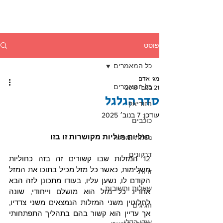
פוסט
כל המאמרים
מגי אדם
כל המאמרים
21 בנוב׳ 2018
סדר הגלגל
הזודיאק
עודכן:
7 בנוב׳ 2025
כוכבים
חוליות חוליות מקושרות זו בזו
נעלות ומפלה
דרקונים
12 המזלות שבו קשורים זה בזה כחוליות 
משלימות, כאשר כל מזל מכיל בתוכו את המזל 
זויות
הקודם לו, נשען עליו, בעודו מתכונן לזה הבא 
שאלות ותשובות
אחריו. כל מזל הוא מושלם וייחודי, שונה 
לחלוטין משני המזלות הנמצאים משני צדדיו, 
הגיגים
אך עדיין הוא קשור בהם בתהליך התפתחותי 
עידן הדלי