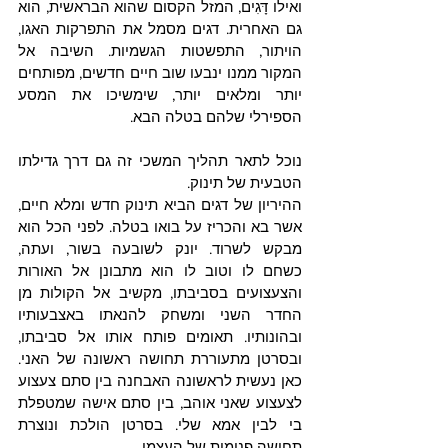
ואילו דָּגִים, המזל הקסום שהוא הבראשית, הוא 
גם האחרית. דגים מסמל את התפרקות האגו, 
הויתור, התפשטות הגשמיות. השיבה אל 
המקור ממנו ינבעו שוב חיים חדשים, מפותחים 
יותר ומלאים יותר, שימשיכו את המסע 
הספירלי שלהם בטלה הבא.
נוכל לתאר תהליך המשכי זה גם דרך גדילתו 
הטבעית של תינוק.
ההיריון של דגים הביא תינוק חדש ומלא חיים, 
אשר בא והכריז על בואו בטלה. לפני הכל הוא 
מבקש לשרוד. יונק לשובעה בשור, ועתה, 
כשחם לו וטוב לו הוא מתבונן אל האורות 
והצעצועים בסביבתו, מקשיב אל הקולות מן 
החדר השני ומשחק להנאתו באצבעותיו 
ובהונותיו. תאומים פותח אותו אל סביבתו, 
ובסרטן מתעוררת תחושה ראשונה של האני. 
כאן נעשית לראשונה האבחנה בין סתם צעצוע 
לצעצוע שאני אוהב, בין סתם אישה שמטפלת 
בי לבין אמא שלי. בסרטן הולכת ונוצרת 
תחושה פנימית של העצמי.