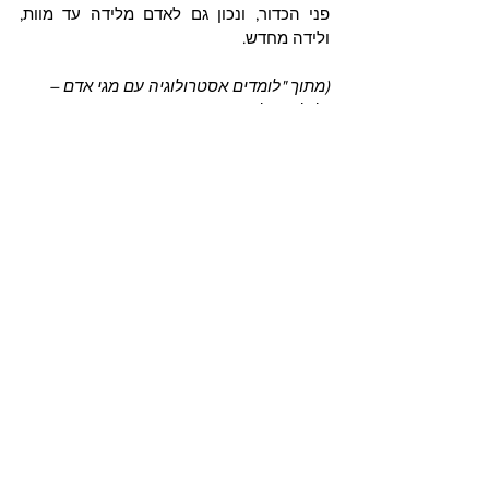
פני הכדור, ונכון גם לאדם מלידה עד מוות, 
ולידה מחדש.
(מתוך "לומדים אסטרולוגיה עם מגי אדם – 
גלגל המזלות", עמודים 18-26)
הזודיאק
הצג הכול
פוסטים אחרונים