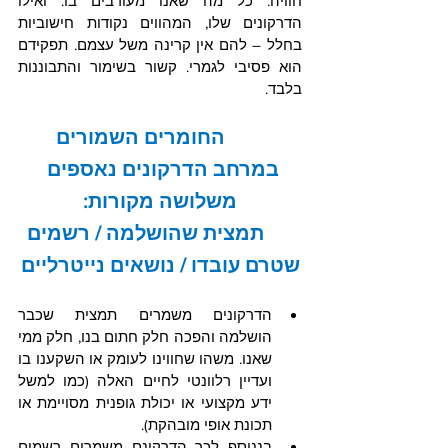
חוויה. כל מה שאנו מעורבים בו. ואילו 
הדרקונים שלו, המהווים נקודות חישוביות 
בחלל – להם אין קרינה משל עצמם. תפקידם 
הוא פסיבי לגמרי. קשור בשימור והתבוננות 
בלבד.  
החומרים השמורים 
במרחב הדרקונים נאספים 
משלושה מקורות:
       תמצית שהושלמה / רשמים 
שטרם עובדו / נושאים נייטרליים
הדרקונים משמרים תמצית שכבר 
הושלמה והפכה חלק חתום בנו, חלק ממי 
שאנו. משהו שחווינו לעומק או השקענו בו 
ועדיין רלוונטי לחיים האלה (כמו למשל 
ידע מקצועי או יכולת גופנית מסויימת או 
תכונת אופי מובהקת).
בננוסף לכך הדרקונם משמרים רשמים 