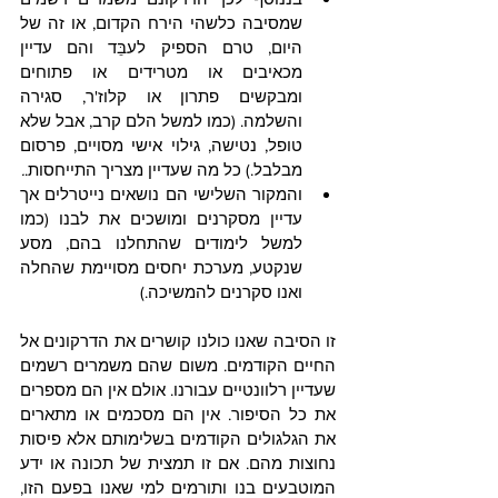
שמסיבה כלשהי הירח הקדום, או זה של 
היום, טרם הספיק לעבֵּד והם עדיין 
מכאיבים או מטרידים או פתוחים 
ומבקשים פתרון או קלוז'ר, סגירה 
והשלמה. (כמו למשל הלם קרב, אבל שלא 
טופל, נטישה, גילוי אישי מסויים, פרסום 
מבלבל.) כל מה שעדיין מצריך התייחסות.
.
והמקור השלישי הם נושאים נייטרלים אך 
עדיין מסקרנים ומושכים את לבנו
(כמו 
למשל לימודים שהתחלנו בהם, מסע 
שנקטע, מערכת יחסים מסויימת שהחלה 
ואנו סקרנים להמשיכה.)
זו הסיבה שאנו כולנו קושרים את הדרקונים אל 
החיים הקודמים. משום שהם משמרים רשמים 
שעדיין רלוונטיים עבורנו. אולם אין הם מספרים 
את כל הסיפור. אין הם מסכמים או מתארים 
את הגלגולים הקודמים בשלימותם אלא פיסות 
נחוצות מהם. אם זו תמצית של תכונה או ידע 
המוטבעים בנו ותורמים למי שאנו בפעם הזו, 