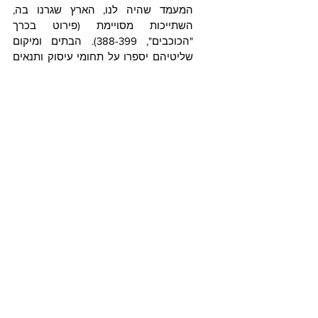
המעמד שהיה לנו, הארץ שגרנו בה, 
השתייכות מסויימת (פירוט בכרך 
"הכוכבים", 388-399). הבתים ומיקום 
שליטיהם יספרו על תחומי עיסוק ותנאים 
אישיים יותר. וגם הבתים, כמו המזלות, 
מבקשים התכוונות רגשית בלבד. לא 
נותנים שום הנחיות מעשיות לחיים אלה.
עכשיו בוחנים את הכוכב או 
הכוכבים היוצרים לדרקונים זוג זויות. 
כוכב/כוכבים אלה הם כבר סיפור אחר. 
מהיות הכוכבים פעילים מטבעם, הם 
דווקא כן נותנים הַכְווָנה גלויה וכיוון 
מחשבתי ומעשי. ונדגיש שוב 
–
 כשמנתחים את הכוכב בהקשר לדרקונים 
לוקחים אותו נֶטו. בלי קשר להתאמות 
שעשה למזל או הבית שהוא נמצא בהם 
בחיים האלה ובלי קשר למיקום שליטו. 
אופיו המקורי של הכוכב בלבד.