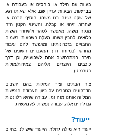
בעיות עם הילד או ביחסים או בעבודה או 
בבריאות, הבעיות עדיין שם. אלא שאותו רגע 
של שקט שינה בנו משהו. הוסיף הבנה או 
שחרור, זיהוי או קבלה. והשינוי הקטן הזה 
מנקה משהו, מאפשר לטהר ולשחרר רגשות 
כלואים. להבין משהו. מעלֶה השפעות ורשמים 
החבויים בזכרונותינו ומאפשר להם עיבוד 
מחדש. (במיוחד דרך המעברים השונים של 
הירח המתרחשים אחת לשבועיים, וכן דרך 
כוכבים היוצרים אליהם צמידות/מולות 
בטרנזיט).
ציר הבתים וציר המזלות בהם יושבים 
הדרקונים מספרים על כיוון העבודה הנפשית 
המלווה אותנו מזה זמן, עבודה שהיא רלוונטית 
גם לחיינו אלה. עבודה נפשית, לא מעשית.
ייעוד?
ייעוד היא מילה גדולה. הייעוד שיש לנו בחיים 