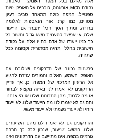
אלה מגולם בכל המפה. השמש,  סאטורן, 
נקודת הMC, אוראנוס, כוכבים על האופק, זויות 
ספטייל. המפה כולה תתאחד סביב רעיון 
מסויים, כמו קרני אור הנאספות לאלומה 
ברורה, ומתוך הסך הכל יתברר גם הייעוד 
שלה. אי אפשר להעמיס נושא גדול וחשוב כל 
כך כמו ייעודו של אדם בחייו אלה על נקודה 
חישובית בחלל, ותהיה מסתורית וקסומה ככל 
שתהיה.
פרשנות נכונה של הדרקונים ושילובם עם 
האופק, השמש, האלים והמורים עוזרת להגיע 
אל הרעיון המרכזי של המפה. כן. אך עדיין 
הדרקונים לא יאמרו לנו באיזה מקצוע לבחור 
או מה ללמוד, מַהן התכונות שלנו או מי אנחנו. 
והם גם לא יאמרו לנו מה הייעוד שלנו. לא ייעוד 
רוחי ולא ייעוד נשמתי ולא ייעוד מעשי.
והדרקונים גם לא יאמרו לנו מהם השיעורים 
שלנו. המושג 'שיעור', שנכון לכל כך הרבה 
גורמים במפה, אינו מתיישב עם הדרקונים ואינו 