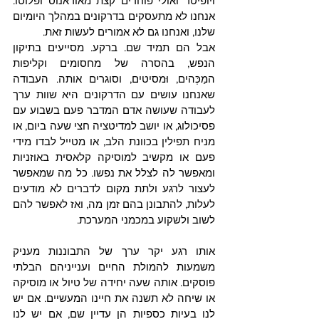
ויופיטר ואולי פוחדים קצת מאוראנוס ופלוטו. 
אנחנו לא מתעסקים בדרקונים במהלך היומיום 
שלנו, ואנחנו גם לא אמורים לעשות זאת. 
אבל הם תמיד שם. ברקע. מסייעים בתיקון 
הנפש, בהסרה של מחסומים וקליפות 
המַכְּהים, וּמסיטים, וסוגרים אותה. העבודה 
שאנחנו עושים עם הדרקונים היא שוות ערך 
לעבודה שעושה אדם המדבר פעם בשבוע עם 
פסיכולוג, או יושב למדיטציה חצי שעה ביום, או 
מניח תפילין בכוונת הלב, או מטייל לבדו מידי 
פעם או מקשיב למוסיקה קלאסית באוזניות 
ומאפשר לה לצלל את נפשו. כל מה שמאפשר 
לעצור לרגע ולתת מקום לדברים לא מודעים 
לעלות, להתבונן בהם זמן מה, ואז לאפשר להם 
לשוב ולשקוע במכמני המערכת.
אותו רגע יקר ערך של התבוננות מעניק 
משמעות להמולת החיים וענייניהם הבלתי 
פוסקים. אותה שעה יחידה של טיול או מוסיקה 
או שיחה לא תשנה את חיינו המעשיים. אם יש 
לנו בעיות כספיות הן עדיין שם, אם יש לנו 