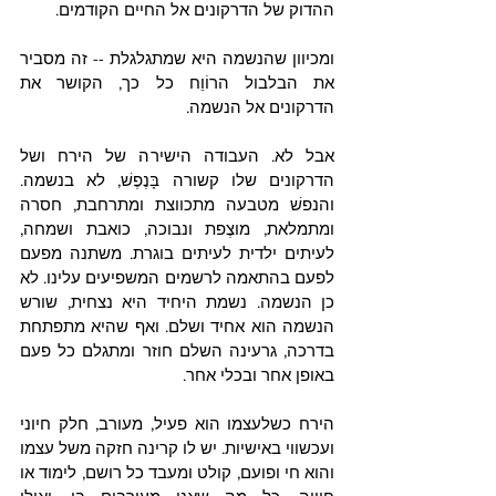
ההדוק של הדרקונים אל החיים הקודמים. 
ומכיוון שהנשמה היא שמתגלגלת -- זה מסביר 
את הבלבול הרוֹוֵח כל כך, הקושר את 
הדרקונים אל הנשמה.
אבל לא. העבודה הישירה של הירח ושל 
הדרקונים שלו קשורה בָּנֶפֶשׁ, לא בנשמה. 
והנפשׁ מטבעה מתכווצת ומתרחבת, חסרה 
ומתמלאת, מוצֶפת ונבוכה, כואבת ושמחה, 
לעיתים ילדית לעיתים בוגרת. משתנה מפעם 
לפעם בהתאמה לרשמים המשפיעים עלינו. לא 
כן הנשמה. נשמת היחיד היא נצחית, שורש 
הנשמה הוא אחיד ושלם. ואף שהיא מתפתחת 
בדרכה, גרעינה השלם חוזר ומתגלם כל פעם 
באופן אחר ובכלי אחר.
הירח כשלעצמו הוא פעיל, מעורב, חלק חיוני 
ועכשווי באישיות. יש לו קרינה חזקה משל עצמו 
והוא חי ופועם, קולט ומעבד כל רושם, לימוד או 