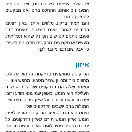
אם אלה עניינים לא פתורים, ואם תחומים 
המעניינים אותנו, התחלנו בהם ואנו מבקשים 
להמשיך בהם. 
והם תמיד ברקע. מלווים אותנו באין רואים, 
פסיביים לגמרי. אינם דורשים מאיתנו דבר 
ואינם נותנים לנו שום הכְוונה שהיא תכליתית, 
מעשית או מקצועית. מבקשים התכַּוונות רגשית, 
כן. אבל שום דבר מעבר לכך.
איזון
הדרקונים ממוקמים בדייקנות זה מול זה ולכן 
מהווים ציר. ומכיוון שציר מטבעו מחפש איזון – 
ומאחר ואלה הם הדרקונים של הירח – שדה 
העלילה הוא הנפש. באופן שמיעוטו מודע ורובו 
אינו מודע אנו עובדים על איזון ציר הבתים וציר 
המזלות בהם יושבים הדרקונים שלו.
היחס הוא הדדי – איזון הדרקונים מוביל לאיזון 
הנפש, איזון הנפש תורם לאיזון הדרקונים. כל 
עבודה נפשית-פסיכולוגית שאדם עושה תורמת 