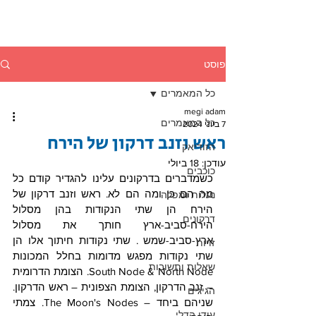
פוסט
כל המאמרים
megi adam
כל המאמרים
7 ביוני 2024
ראש וזנב דרקון של הירח
הזודיאק
עודכן:
18 ביולי
כוכבים
כשמדברים בדרקונים עלינו להגדיר קודם כל 
מה הם כן ומה הם לא. ראש וזנב דרקון של 
נעלות ומפלה
הירח הן שתי הנקודות בהן מסלול 
דרקונים
הירח-סביב-ארץ חותך את מסלול 
ארץ-סביב-שמש . שתי נקודות חיתוך אלו הן 
זויות
שתי נקודות מפגש מדומות בחלל המכונות  
שאלות ותשובות
South Node & North Node. הצומת הדרומית 
– זנב הדרקון, הצומת הצפונית – ראש הדרקון. 
הגיגים
שניהם ביחד – The Moon's Nodes. צמתי 
עידן הדלי