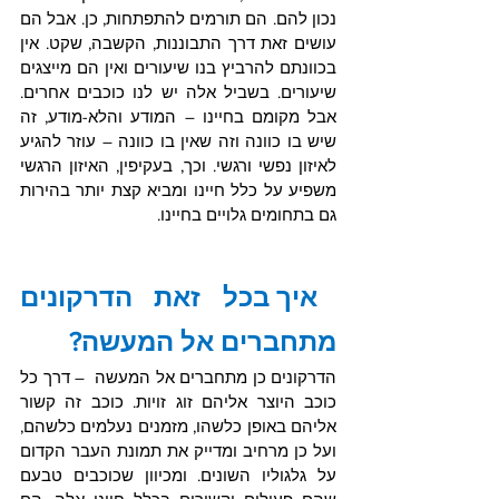
נכון להם. הם תורמים להתפתחות, כן. אבל הם 
עושים זאת דרך התבוננות, הקשבה, שקט. אין 
בכוונתם להרביץ בנו שיעורים ואין הם מייצגים 
שיעורים. בשביל אלה יש לנו כוכבים אחרים. 
אבל מקומם בחיינו – המודע והלא-מודע, זה 
שיש בו כוונה וזה שאין בו כוונה – עוזר להגיע 
לאיזון נפשי ורגשי. וכך, בעקיפין, האיזון הרגשי 
משפיע על כלל חיינו ומביא קצת יותר בהירות 
גם בתחומים גלויים בחיינו.
איך בכל זאת הדרקונים 
מתחברים אל המעשה?
הדרקונים כן מתחברים אל המעשה  – דרך כל 
כוכב היוצר אליהם זוג זויות. כוכב זה קשור 
אליהם באופן כלשהו, מזמנים נעלמים כלשהם, 
ועל כן מרחיב ומדייק את תמונת העבר הקדום 
על גלגוליו השונים. ומכיוון שכוכבים טבעם 