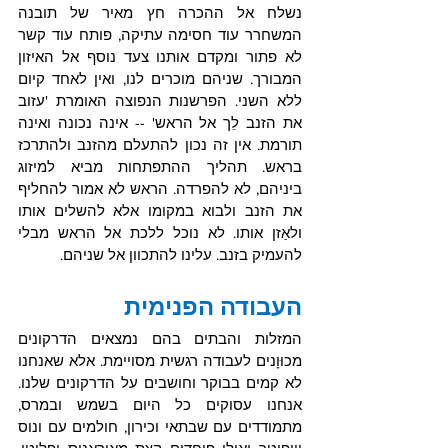
נשלח אל ההכרה חץ מאיר של תובנה 
המשחרר עוד חסימה עתיקה, פותח עוד קשר 
לא פתור ומקדם אותנו צעד נוסף אל האיזון 
המבורך. שניהם מוכרים לנו, ואין לאחד קיום 
ללא השני. הפרשנות הנפוצה האומרת 'עזוב 
את הזנב לֵך אל הראש' -- אינה נכונה ואינה 
תורמת. אין זה נכון להתעלם מהזנב ולהתרכז 
בראש. תהליך ההתפתחות מביא למיזוג 
ביניהם, לא להפרדה. הראש לא אמור להחליף 
את הזנב ולבוא במקומו אלא להשלים אותו 
ולאַזן אותו. לא נוכל ללכת אל הראש מבלי 
להעמיק בזנב. עלינו להתכוון אל שניהם. 
העבודה הפנימית
המזלות והבתים בהם נמצאים הדרקונים 
מכוּוָנים לעבודה רגשית מסויימת. אלא שאנחנו 
לא קמים בבוקר וחושבים על הדרקונים שלנו. 
אנחנו עסוקים כל היום בשמש ובמרס, 
מתמודדים עם שבתאי וכירון, חולמים עם ונוס 