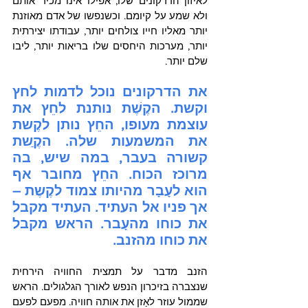
לאיזון הדרקונים שלו, אפילו אינו מכיר אותם 
ולא שמע על קיומם. וכשנפשו של אדם מאוזנת 
יותר מאליו חייו צולחים יותר, עבודתו יצירתית 
יותר, מערכות היחסים שלו בריאות יותר, ליבו 
שלם יותר.
את הדרקונים נוכל לדמות לחץ 
וקשת. הקֶשֶׁת נותנת לחֵץ את 
עוצמת מעופו, החֵץ נותן לקֶשת 
את המשמעות שלה. הקֶַשת 
קשורה בעבר, במה שיש, בה 
מרוכז הכוח. החֵץ מחובר אף 
הוא לעָבָר מהיותו צמוד לקֶשֶת – 
אך פניו אל העתיד. העתיד מקבל 
את כוחו מהעָבר. הראש מקבל 
את כוחו מהזנב.
הזנב מדבר על תמצית החוויה הירחית 
שנצברה בזיכרון הנפש לאורך הגלגולים. הראש 
שממול עוזר לאַזן את אותה חוויה. מפעם לפעם 